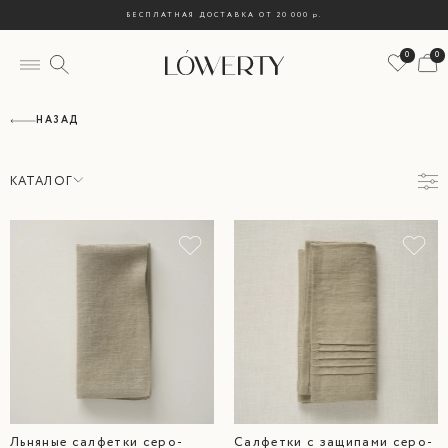
БЕСПЛАТНАЯ ДОСТАВКА ОТ 20 000
р.
0
0
НАЗАД
КАТАЛОГ
Цена
Все
НОВИНКИ
Базовая Коллекция
1 800
5 500
Скатерти
Салфетки
Плейсматы
Дорожки
Полотенца
Свечи
Аксессуары
LÓWERTY X ГАБИ
LÓWERTY X Хомивуд
Цвет
LÓWERTY Х Со.бытие
Льняные салфетки серо-
Салфетки с защипами серо-