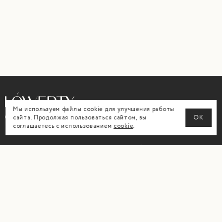
Мы используем файлы cookie для улучшения работы
сайта. Продолжая пользоваться сайтом, вы
ОК
© All Rights Reserved. Lówerty. 2026
соглашаетесь с использованием
cookie
.
ГЛАВНАЯ
ЛИЧНЫЙ КАБИНЕТ
КАТАЛОГ
ДОСТАВКА И ОПЛАТА
О НАС
ВОЗВРАТ
КОНТАКТЫ