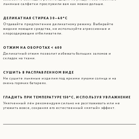
льняные салфетки прослужили вам как можно дольше.
ДЕЛИКАТНАЯ СТИРКА 30–40°C
Отдавайте предпочтение деликатному режиму. Выбирайте
жидкие моющие средства, не используйте агрессивные и
хлорсодержащие отбеливатели.
ОТЖИМ НА ОБОРОТАХ < 600
Деликатный отжим позволит избежать больших заломов и
складок на ткани.
СУШИТЬ В РАСПРАВЛЕННОМ ВИДЕ
Не сушите льняные изделия под яркими лучами солнца и на
очень горячих батареях.
ГЛАДИТЬ ПРИ ТЕМПЕРАТУРЕ 150°C, ИСПОЛЬЗУЯ УВЛАЖНЕНИЕ
Умягченный лён рекомендуем сильно не разглаживать или не
утюжить вовсе, сохраняя его естественный «мятый» эффект.