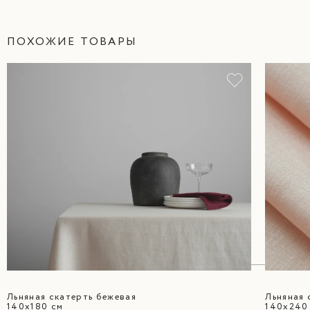
ПОХОЖИЕ ТОВАРЫ
Льняная скатерть бежевая
Льняная 
140х180 см
140х240