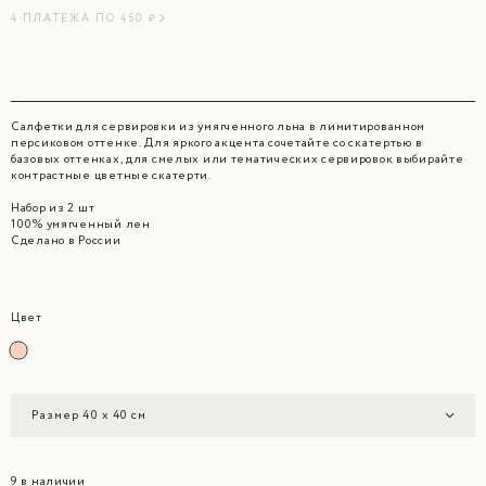
4 ПЛАТЕЖА ПО 450 ₽
Салфетки для сервировки из умягченного льна в лимитированном
персиковом оттенке. Для яркого акцента сочетайте со скатертью в
базовых оттенках, для смелых или тематических сервировок выбирайте
контрастные цветные скатерти.
Набор из 2 шт
100% умягченный лен
Сделано в России
Цвет
Размер 40 х 40 см
9 в наличии