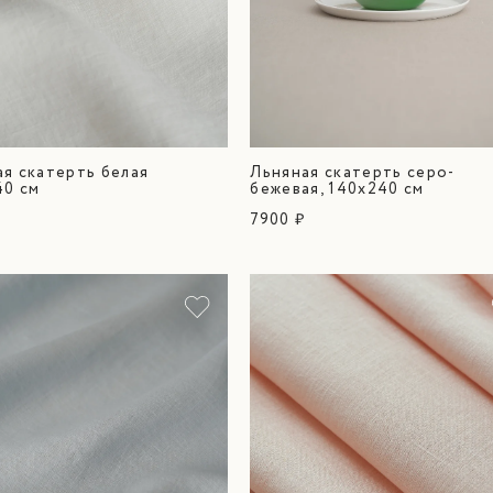
я скатерть белая
Льняная скатерть серо-
40 см
бежевая, 140х240 см
7900 ₽