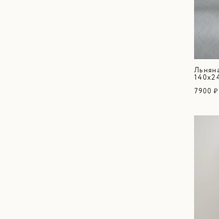
Льняна
140х2
7900 ₽