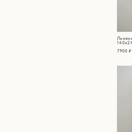
Льнян
140х2
7900 ₽