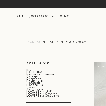
КАТАЛОГ
ДОСТАВКА
КОНТАКТЫ
О НАС
ГЛАВНАЯ
ТОВАР РАЗМЕР
140 Х 240 СМ
КАТЕГОРИИ
НОВИ
Все
НОВИНКИ
Базовая коллекция
Скатерти
Салфетки
Плейсматы
Дорожки
Полотенца
Свечи
Аксессуары
LÓWERTY x ГАБИ
LÓWERTY x Хомивуд
LÓWERTY х Со.бытие