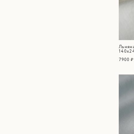
Льняна
140х2
7900 ₽