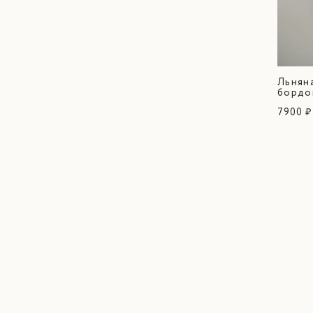
Льнян
бордов
7900 ₽