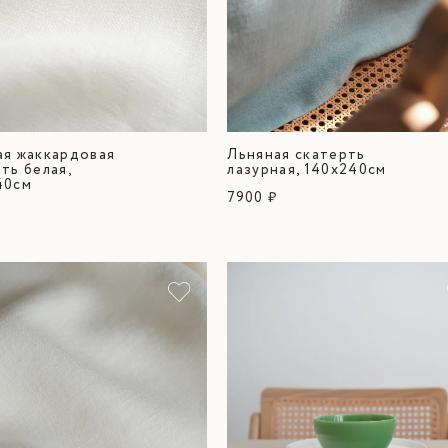
ая жаккардовая
Льняная скатерть
ть белая,
лазурная, 140х240см
40см
7900 ₽