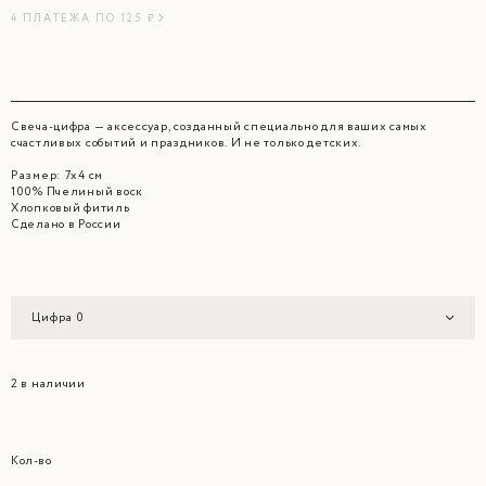
4 ПЛАТЕЖА ПО 125 ₽
Свеча-цифра — аксессуар, созданный специально для ваших самых
счастливых событий и праздников. И не только детских.
Размер: 7х4 см
100% Пчелиный воск
Хлопковый фитиль
Сделано в России
Цифра 0
2 в наличии
Кол-во