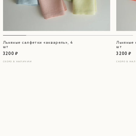
Льняные салфетки «акварель», 4
Льняные 
шт
шт
3200 ₽
3200 ₽
СКОРО В НАЛИЧИИ
СКОРО В НА