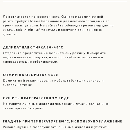
Лен отличается износостойкость. Однако изделия ручной
работы требуют более бережного и деликатного обращения во
время эксплуатации. Не забывайте соблюдать рекомендации по
уходу, чтобы любимый текстиль прослужил вам как можно
дольше.
ДЕЛИКАТНАЯ СТИРКА 30–40°C
Отдавайте предпочтение деликатному режиму. Выбирайте
жидкие моющие средства, не используйте агрессивные и
хлорсодержащие отбеливатели.
ОТЖИМ НА ОБОРОТАХ < 600
Деликатный отжим позволит избежать больших заломов и
складок на ткани.
СУШИТЬ В РАСПРАВЛЕННОМ ВИДЕ
Не сушите льняные изделия под яркими лучами солнца и на
очень горячих батареях.
ГЛАДИТЬ ПРИ ТЕМПЕРАТУРЕ 150°C, ИСПОЛЬЗУЯ УВЛАЖНЕНИЕ
Рекомендуем не пересушивать льняные изделия и утюжить