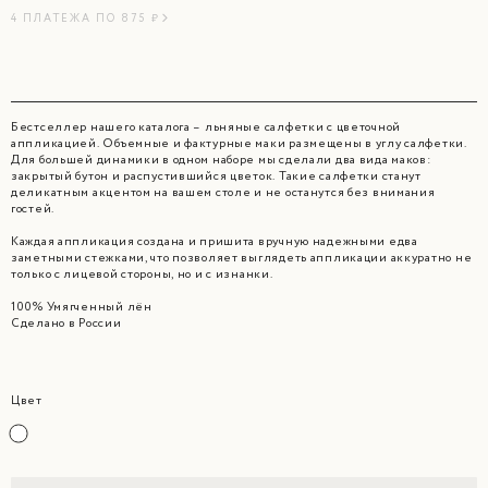
4 ПЛАТЕЖА ПО 875 ₽
Бестселлер нашего каталога – льняные салфетки с цветочной
аппликацией. Объемные и фактурные маки размещены в углу салфетки.
Для большей динамики в одном наборе мы сделали два вида маков:
закрытый бутон и распустившийся цветок. Такие салфетки станут
деликатным акцентом на вашем столе и не останутся без внимания
гостей.
Каждая аппликация создана и пришита вручную надежными едва
заметными стежками, что позволяет выглядеть аппликации аккуратно не
только с лицевой стороны, но и с изнанки.
100% Умягченный лён
Сделано в России
Цвет