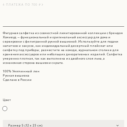
4 ПЛАТЕЖА ПО 700 ₽
Фигурная салфетка из совместной лимитированной коллекции с брендом
Хомивуд — функциональный и оригинальный аксессуар для дома и
сервировки с филигранной ручной вышивкой. Используйте для подачи
напитков и закусок, как индивидуальный десертный плейсмат или
салфетку под приборы; разместите на комоде, журнальном столике для
хранения аксессуаров или небольших декоративных изделий. Салфетка
умеренно плотная, так как выполнена из двойного слоя льна, а
изнаночная сторона вышивки скрыта.
100% Умягченный лен
Ручная вышивка
Сделано в России
Цвет
Размер S (12 x 25 см)