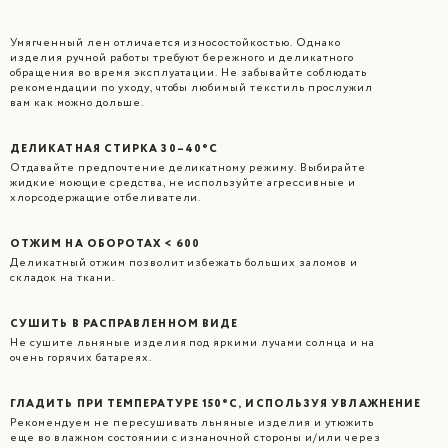
Умягченный лен отличается износостойкостью. Однако
изделия ручной работы требуют бережного и деликатного
обращения во время эксплуатации. Не забывайте соблюдать
рекомендации по уходу, чтобы любимый текстиль прослужил
вам как можно дольше.
ДЕЛИКАТНАЯ СТИРКА 30–40°C
Отдавайте предпочтение деликатному режиму. Выбирайте
жидкие моющие средства, не используйте агрессивные и
хлорсодержащие отбеливатели.
ОТЖИМ НА ОБОРОТАХ < 600
Деликатный отжим позволит избежать больших заломов и
складок на ткани.
СУШИТЬ В РАСПРАВЛЕННОМ ВИДЕ
Не сушите льняные изделия под яркими лучами солнца и на
очень горячих батареях.
ГЛАДИТЬ ПРИ ТЕМПЕРАТУРЕ 150°C, ИСПОЛЬЗУЯ УВЛАЖНЕНИЕ
Рекомендуем не пересушивать льняные изделия и утюжить
еще во влажном состоянии с изнаночной стороны и/или через